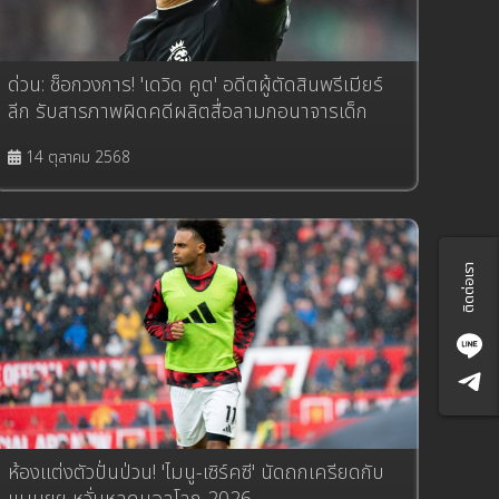
ด่วน: ช็อกวงการ! 'เดวิด คูต' อดีตผู้ตัดสินพรีเมียร์
ลีก รับสารภาพผิดคดีผลิตสื่อลามกอนาจารเด็ก
14 ตุลาคม 2568
ติดต่อเรา
ห้องแต่งตัวปั่นป่วน! 'ไมนู-เซิร์คซี' นัดถกเครียดกับ