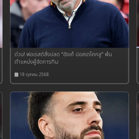
ด่วน! ฟอเรสต์สั่งปลด "อังเก้ ปอสเตโคกลู" พ้น
ตำแหน่งผู้จัดการทีม
18 ตุลาคม 2568