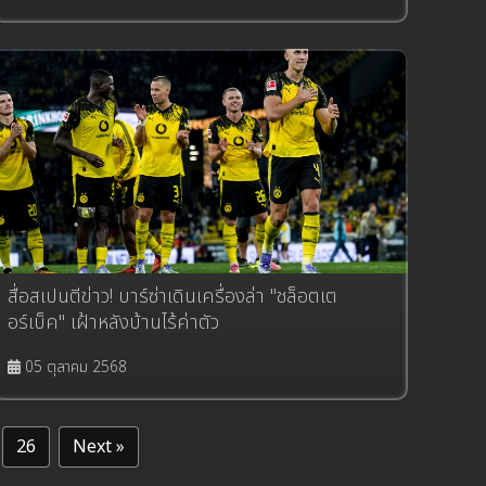
สื่อสเปนตีข่าว! บาร์ซ่าเดินเครื่องล่า "ชล็อตเต
อร์เบ็ค" เฝ้าหลังบ้านไร้ค่าตัว
05 ตุลาคม 2568
26
Next »