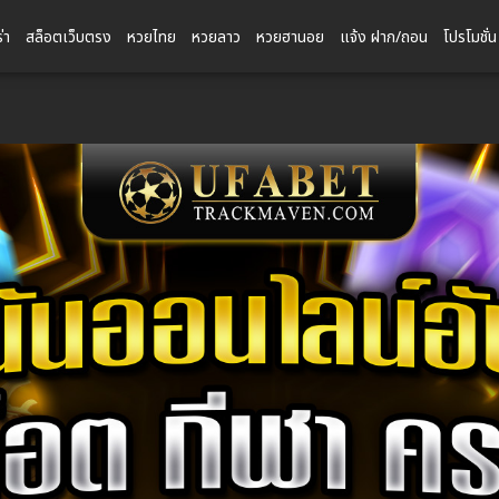
่า
สล็อตเว็บตรง
หวยไทย
หวยลาว
หวยฮานอย
แจ้ง ฝาก/ถอน
โปรโมชั่น