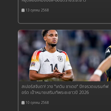
หยุดสอนโหม่งบอล-ชี้อันตรายระยะยาว
13 ตุลาคม 2568
สเปอร์สจับตา! วาง "เควิน ชาเดอ" ปีกจรวดเบรนท์ฟ
อร์ด เป้าหมายเสริมทัพระยะยาวปี 2026
10 ตุลาคม 2568