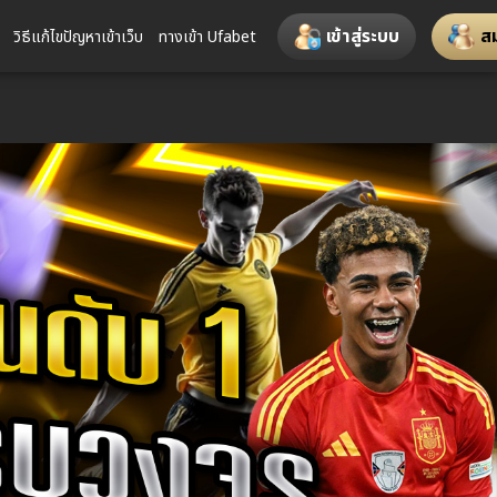
เข้าสู่ระบบ
ส
วิธีแก้ไขปัญหาเข้าเว็บ
ทางเข้า Ufabet