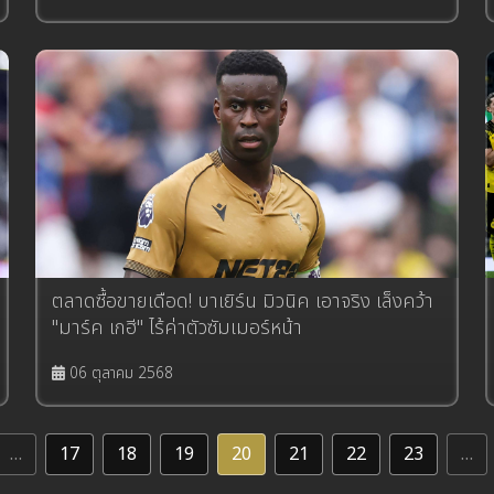
ตลาดซื้อขายเดือด! บาเยิร์น มิวนิค เอาจริง เล็งคว้า
"มาร์ค เกฮี" ไร้ค่าตัวซัมเมอร์หน้า
06 ตุลาคม 2568
…
17
18
19
20
21
22
23
…