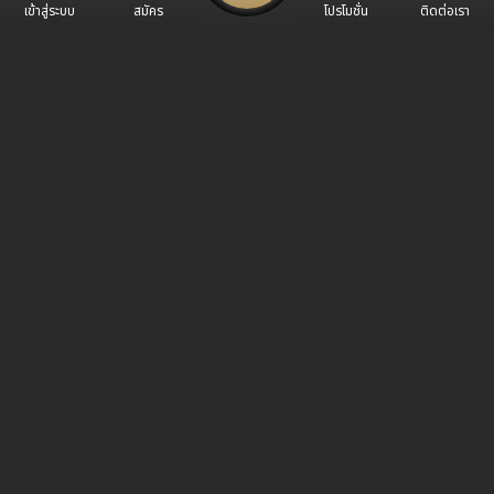
เข้าสู่ระบบ
สมัคร
โปรโมชั่น
ติดต่อเรา