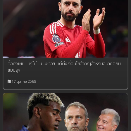
สื่อดังเผย "บรูโน่" เมินซาอุฯ แต่ตั้งเงื่อนไขสำคัญสำหรับอนาคตกับ
แมนยูฯ
17 ตุลาคม 2568