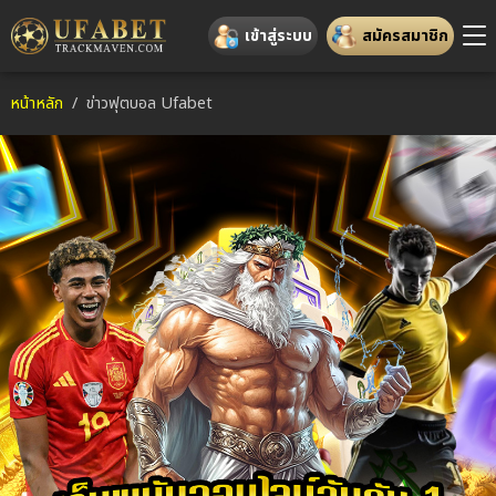
เข้าสู่ระบบ
สมัครสมาชิก
หน้าหลัก
ข่าวฟุตบอล Ufabet