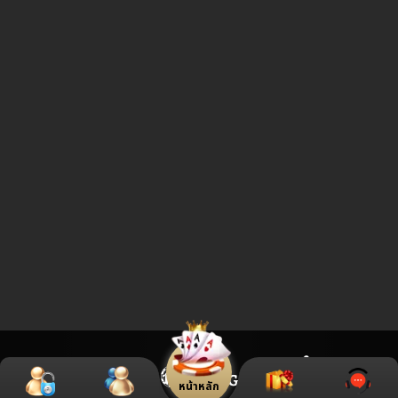
หน้าหลัก