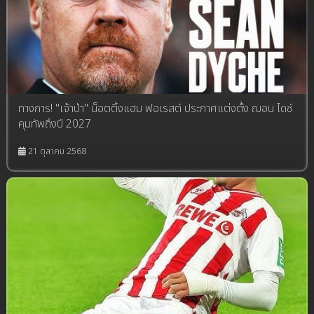
ทางการ! "เจ้าป่า" น็อตติ้งแฮม ฟอเรสต์ ประกาศแต่งตั้ง ฌอน ไดช์
คุมทัพถึงปี 2027
21 ตุลาคม 2568