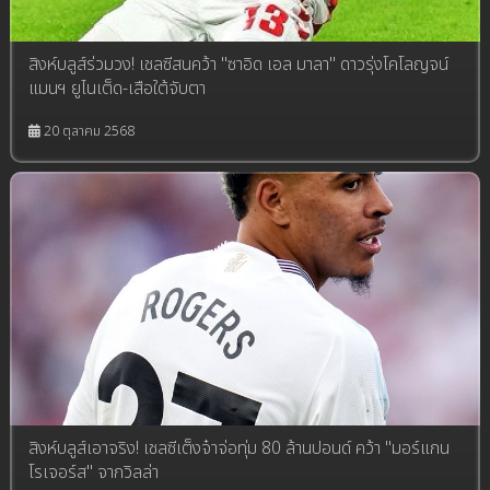
สิงห์บลูส์ร่วมวง! เชลซีสนคว้า "ซาอิด เอล มาลา" ดาวรุ่งโคโลญจน์
แมนฯ ยูไนเต็ด-เสือใต้จับตา
20 ตุลาคม 2568
สิงห์บลูส์เอาจริง! เชลซีเต็งจ๋าจ่อทุ่ม 80 ล้านปอนด์ คว้า "มอร์แกน
โรเจอร์ส" จากวิลล่า