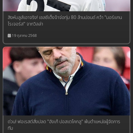
สิงห์บลูส์เอาจริง! เชลซีเต็งจ๋าจ่อทุ่ม 80 ล้านปอนด์ คว้า "มอร์แกน
โรเจอร์ส" จากวิลล่า
19 ตุลาคม 2568
ด่วน! ฟอเรสต์สั่งปลด "อังเก้ ปอสเตโคกลู" พ้นตำแหน่งผู้จัดการ
ทีม