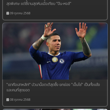
สุดพิเศษ แต่ชี้งานสุดหินเมื่อเทียบ "ปืน-หงส์"
09 ตุลาคม 2568
"เขาคือเสาหลัก!" บัวนาน็อตเต้สุดซึ้ง ยกย่อง "เอ็นโซ่" เป็นทั้งแข้ง
และคนที่สุดยอด
08 ตุลาคม 2568