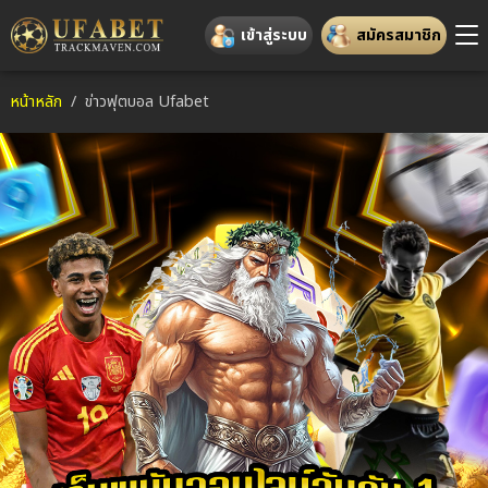
เข้าสู่ระบบ
สมัครสมาชิก
หน้าหลัก
ข่าวฟุตบอล Ufabet