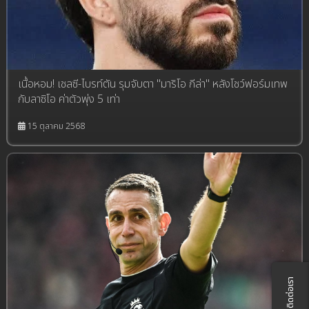
เนื้อหอม! เชลซี-ไบรท์ตัน รุมจับตา "มาริโอ กีล่า" หลังโชว์ฟอร์มเทพ
กับลาซิโอ ค่าตัวพุ่ง 5 เท่า
15 ตุลาคม 2568
ติดต่อเรา