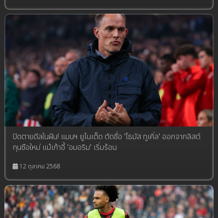
ปิดตายดีลในฝัน! แมนฯ ยูไนเต็ด ตัดชื่อ 'โธมัส ทูเคิ่ล' ออกจากลิสต์
กุนซือใหม่ แม้เก้าอี้ 'อมอริม' เริ่มร้อน
12 ตุลาคม 2568