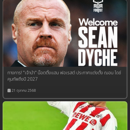
ทางการ! "เจ้าป่า" น็อตติ้งแฮม ฟอเรสต์ ประกาศแต่งตั้ง ฌอน ไดช์
คุมทัพถึงปี 2027
21 ตุลาคม 2568