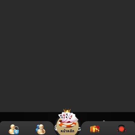
หน้าหลัก