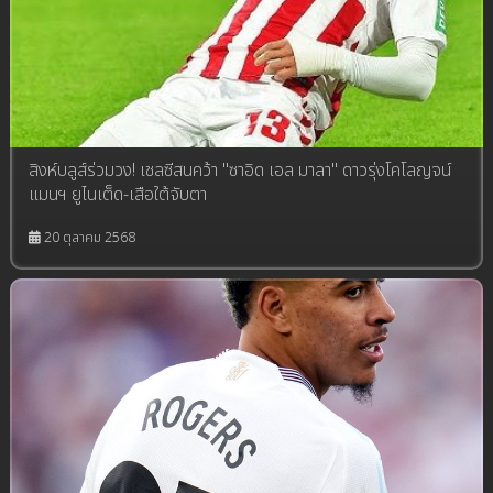
สิงห์บลูส์ร่วมวง! เชลซีสนคว้า "ซาอิด เอล มาลา" ดาวรุ่งโคโลญจน์
แมนฯ ยูไนเต็ด-เสือใต้จับตา
20 ตุลาคม 2568