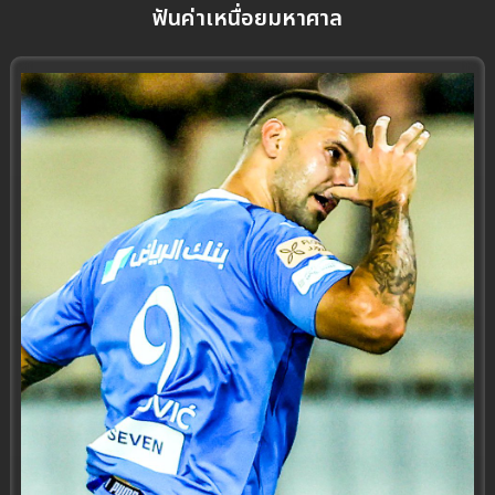
ฟันค่าเหนื่อยมหาศาล