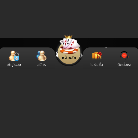
หน้าหลัก
เข้าสู่ระบบ
สมัคร
โปรโมชั่น
ติดต่อเรา