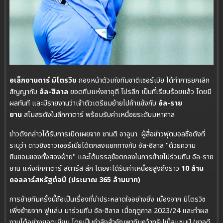
อเล็กซานดาร์ มิโตรวิช
กองหน้าตัวเก่งทีมชาติเซอร์เบีย ได้ทำการยกเลิก
สัญญากับ
อัล-ฮิลาล
ยอดทีมแห่งซาอุดี โปรลีก เป็นที่เรียบร้อยแล้ว โดยมี
ผลทันที และมีรายงานว่าเจ้าตัวเตรียมย้ายไปค้าแข้งกับ
อัล-ราย
ยาน
สโมสรดังในลีกกาตาร์ พร้อมรับค่าเหนื่อยระดับมหาศาล
ข่าวดังกล่าวได้รับการเปิดเผยจาก ซานติ อาอูนา ผู้สื่อข่าวฟุตบอลชื่อดังที่
ระบุว่า ดาวยิงชาวเซอร์เบียได้ตกลงแยกทางกับ อัล-ฮิลาล "ด้วยความ
ยินยอมของทั้งสองฝ่าย" และได้บรรลุข้อตกลงในการย้ายไปร่วมทีม อัล-ราย
ยาน แห่งศึกกาตาร์ สตาร์ส ลีก โดยจะได้รับค่าเหนื่อยสูงถึงราว
10 ล้าน
ดอลลาร์สหรัฐต่อปี (ประมาณ 365 ล้านบาท)
การย้ายทีมครั้งนี้ถือเป็นเรื่องที่น่าประหลาดใจอย่างยิ่ง เนื่องจาก มิโตรวิช
เพิ่งย้ายจาก ฟูแล่ม มาร่วมทีม อัล-ฮิลาล เมื่อฤดูกาล 2023/24 และทำผล
งานได้อย่างยอดเยี่ยม โดยเป็นกำลังสำคัญพาทีมคว้าทริปเปิ้ลแชมป์ (ซาอุดี