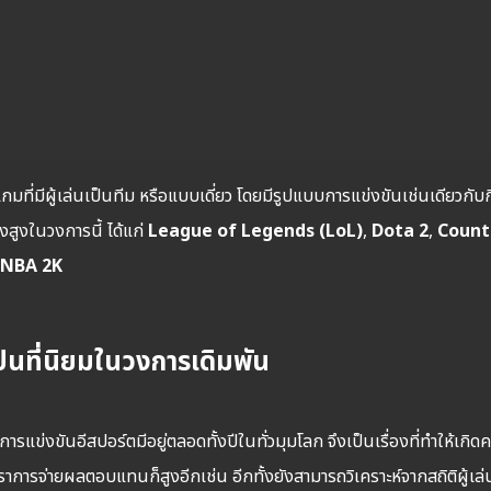
กมที่มีผู้เล่นเป็นทีม หรือแบบเดี่ยว โดยมีรูปแบบการแข่งขันเช่นเดียวกับก
สูงในวงการนี้ ได้แก่
League of Legends (LoL)
,
Dota 2
,
Count
NBA 2K
็นที่นิยมในวงการเดิมพัน
ารแข่งขันอีสปอร์ตมีอยู่ตลอดทั้งปีในทั่วมุมโลก จึงเป็นเรื่องที่ทำให้เกิด
าการจ่ายผลตอบแทนก็สูงอีกเช่น อีกทั้งยังสามารถวิเคราะห์จากสถิติผู้เล่นแ