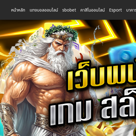
หน้าหลัก
แทงบอลออนไลน์
sbobet
คาสิโนออนไลน์
Esport
บาคาร