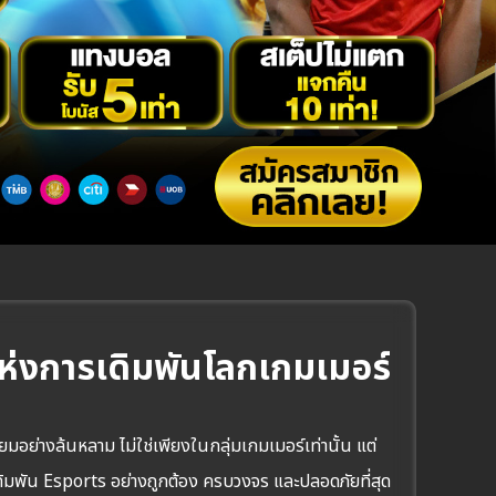
ห่งการเดิมพันโลกเกมเมอร์
ยมอย่างล้นหลาม ไม่ใช่เพียงในกลุ่มเกมเมอร์เท่านั้น แต่
เดิมพัน Esports อย่างถูกต้อง ครบวงจร และปลอดภัยที่สุด