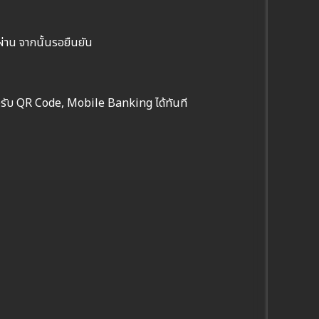
ผ่าน จากนั้นรอยืนยัน
รองรับ QR Code, Mobile Banking ได้ทันที