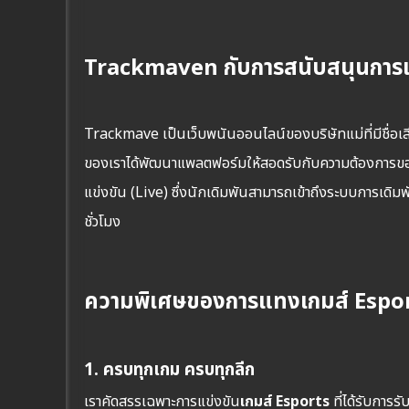
Trackmaven กับการสนับสนุนการเ
Trackmave เป็นเว็บพนันออนไลน์ของบริษัทแม่ที่มีชื่อเ
ของเราได้พัฒนาแพลตฟอร์มให้สอดรับกับความต้องการของน
แข่งขัน (Live) ซึ่งนักเดิมพันสามารถเข้าถึงระบบการเดิม
ชั่วโมง
ความพิเศษของการแทงเกมส์ Espo
1. ครบทุกเกม ครบทุกลีก
เราคัดสรรเฉพาะการแข่งขัน
เกมส์ Esports
ที่ได้รับการร