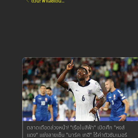
ด่วน! พาเลซเดิน...
ตลาดเดือดล่วงหน้า! "เรือใบสีฟ้า" เปิดศึก "หงส์
แดง" แย่งลายเซ็น "มาร์ค เกฮี" ไร้ค่าตัวซัมเมอร์