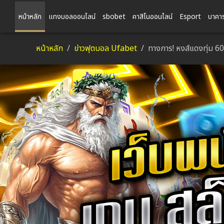
หน้าหลัก
แทงบอลออนไลน์
sbobet
คาสิโนออนไลน์
Esport
บาคาร
หน้าหลัก
ข่าวฟุตบอล Ufabet
ทางการ! หงส์แดงทุ่ม 60 