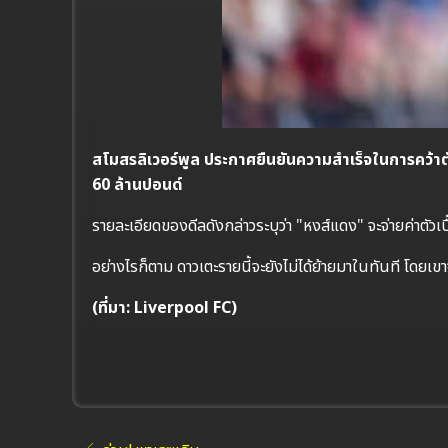
สโมสรลิเวอร์พูล ประกาศยืนยันความสำเร็จในการคว้าตั
60 ล้านปอนด์
รายละเอียดของดีลดังกล่าวระบุว่า "หงส์แดง" จะจ่ายค่าตัวเบื
อย่างไรก็ตาม ดาวเตะรายนี้จะยังไม่ได้ย้ายมาในทันที โดยเ
(ที่มา: Liverpool FC)