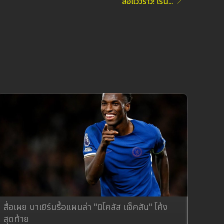
ส่อแววร้าว! โรน...
สื่อเผย บาเยิร์นรื้อแผนล่า "นิโคลัส แจ็คสัน" โค้ง
สุดท้าย