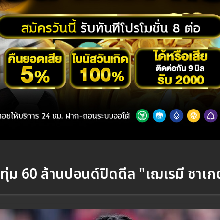
ุ่ม 60 ล้านปอนด์ปิดดีล "เฌเรมี ชาเกต์