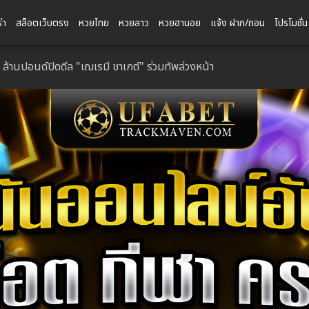
่า
สล็อตเว็บตรง
หวยไทย
หวยลาว
หวยฮานอย
แจ้ง ฝาก/ถอน
โปรโมชั่น
ล้านปอนด์ปิดดีล "เฌเรมี ชาเกต์" ร่วมทัพล่วงหน้า