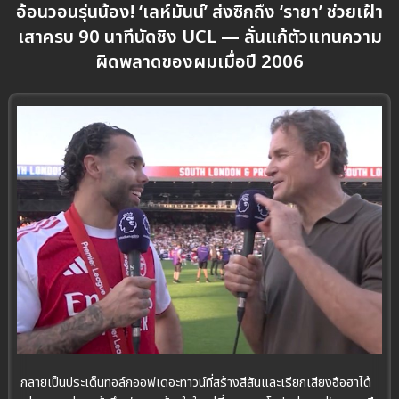
อ้อนวอนรุ่นน้อง! ‘เลห์มันน์’ ส่งซิกถึง ‘รายา’ ช่วยเฝ้า
เสาครบ 90 นาทีนัดชิง UCL — ลั่นแก้ตัวแทนความ
ผิดพลาดของผมเมื่อปี 2006
กลายเป็นประเด็นทอล์กออฟเดอะทาวน์ที่สร้างสีสันและเรียกเสียงฮือฮาได้