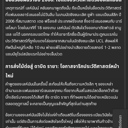
ย้อนรอยฝันร้ายปี 2006: ใบแดงประวัติศาสตร์ของเลห์มันน์
เหตุการณ์ที่ เลห์มันน์ หยิบยกมาพูดถึงนั้น ถือเป็นหนึ่งในช็อตประวัติศาสตร์
ที่แฟนบอลอาร์เซนอลไม่มีวันลืม ในเกมนัดชิงชนะเลิศ ยูฟ่า แชมเปียนส์ลีก ปี
2006 ที่สนามสตาด เดอ ฟร็องส์ ประเทศฝรั่งเศส ซึ่งอาร์เซนอลพบกับ บาร์
เซโลนา โดยในนาทีที่ 18 ของเกม เลห์มันน์ ตัดสินใจวิ่งออกมาตัดฟาวล์ ซามู
เอล เอโต้ นอกกรอบเขตโทษ ทำให้เขาจารึกชื่อเป็นผู้รักษาประตูคนแรกใน
ประวัติศาสตร์ที่ถูกใบแดงไล่ออกจากสนามในนัดชิงชนะเลิศ UCL ส่งผลให้
ทัพปืนใหญ่ที่เหลือ 10 คน พ่ายแพ้ไปอย่างน่าเสียดายด้วยสกอร์ 1-2 พลาด
แชมป์ยุโรปสมัยแรกไปอย่างเจ็บปวด
การส่งไม้ต่อสู่ ดาบิด รายา: โอกาสจารึกประวัติศาสตร์หน้า
ใหม่
คำพูดของเลห์มันน์ในครั้งนี้ สะท้อนให้เห็นถึงความหวังลึก ๆ ของเหล่า
ตำนานและแฟนบอลอาร์เซนอลทุกคน ที่อยากเห็นสโมสรปลดล็อกคว้าถ้วย
บิ๊กเอียร์มาครองได้เสียที ซึ่ง ดาบิด รายา ที่ทำผลงานได้อย่างเหนียวแน่น
ตลอดฤดูกาลนี้ จะกลายเป็นกุญแจสำคัญที่สุดในด่านสุดท้าย
ข้อความของเลห์มันน์จึงไม่ใช่แค่คำเตือนสติในเรื่องของระเบียบวินัยในสนาม
ติดต่อเรา
เท่านั้น แต่ยังเป็นการส่งต่อพลังใจครั้งใหญ่ เพื่อให้รายาพาทีมก้าวข้ามผ่าน