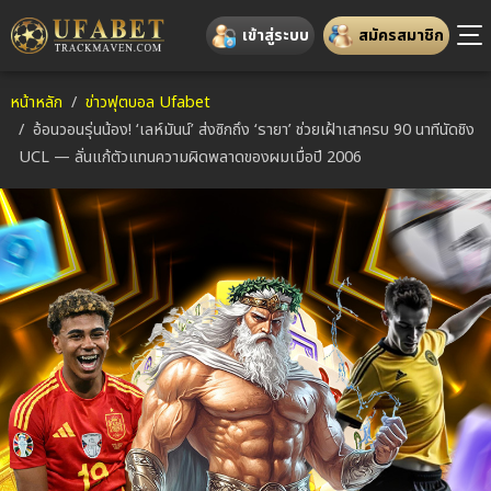
เข้าสู่ระบบ
สมัครสมาชิก
หน้าหลัก
ข่าวฟุตบอล Ufabet
อ้อนวอนรุ่นน้อง! ‘เลห์มันน์’ ส่งซิกถึง ‘รายา’ ช่วยเฝ้าเสาครบ 90 นาทีนัดชิง
UCL — ลั่นแก้ตัวแทนความผิดพลาดของผมเมื่อปี 2006