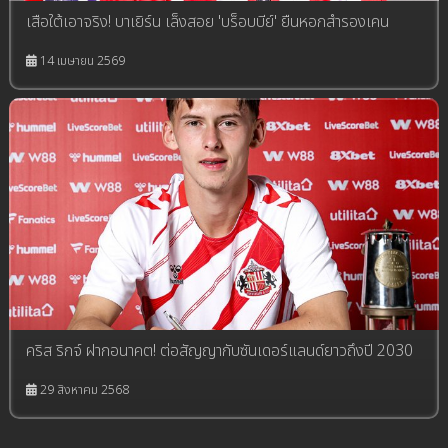
เสือใต้เอาจริง! บาเยิร์น เล็งสอย 'บร็อบบีย์' ยืนหอกสำรองเคน
14 เมษายน 2569
คริส ริกจ์ ฝากอนาคต! ต่อสัญญากับซันเดอร์แลนด์ยาวถึงปี 2030
29 สิงหาคม 2568