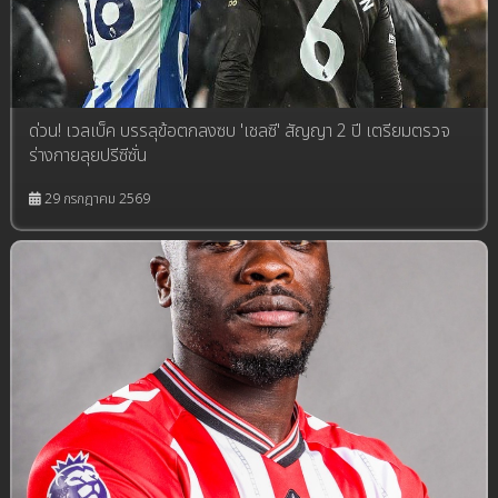
ด่วน! เวลเบ็ค บรรลุข้อตกลงซบ 'เชลซี' สัญญา 2 ปี เตรียมตรวจ
ร่างกายลุยปรีซีซั่น
29 กรกฎาคม 2569