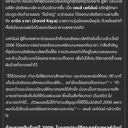
อย่างมาก ก่อนหน้าศึกฟุตบอลถ้วยใบใหญ่ที่สุดของยุโรปอย่าง ยูฟ่า แชมเปีย
นส์ลีก นัดชิงชนะเลิศ จะเริ่มเปิดฉากขึ้น เมื่อ
เยนส์ เลห์มันน์
อดีตผู้รักษา
ประตูระดับตำนานของ "ปืนใหญ่" อาร์เซนอล ได้ออกมาส่งข้อความผ่านสื่อ
ถึง
ดาบิด รายา (David Raya)
นายทวารรุ่นน้องคนปัจจุบัน ด้วยถ้อยคำที่
ทั้งกินใจและแฝงไปด้วยบทเรียนราคาแพงจากอดีต
เลห์มันน์ ผู้ซึ่งเคยพาอาร์เซนอลเข้าถึงรอบชิงชนะเลิศถ้วยใบนี้มาแล้วเมื่อปี
2006 ได้ออกมาเอ่ยปากขอร้องแกมหยิกแกมหยอกกับรายา ว่าสิ่งสำคัญ
ที่สุดในเกมนัดชิงชนะเลิศครั้งนี้คือ การประคองตัวให้อยู่ในสนามจนจบเกม
และห้ามโดนใบแดงไล่ออกจากสนามเด็ดขาด เพื่อไม่ให้ประวัติศาสตร์ซ้ำรอย
ฝันร้ายที่เขาเคยทำไว้
"ได้โปรดเถอะ ทำอะไรให้พวกเราสักอย่างนะ และช่วยลงเล่นให้ครบ 90 นาที
เต็มในนัดชิงชนะเลิศแชมเปียนส์ลีก... อย่าโดนไล่ออกเด็ดขาดนะ!"
>
"ถ้า
คุณคว้าแชมป์แชมเปียนส์ลีกมาครองได้สำเร็จ มันจะเป็นการมอบบางสิ่ง
บางอย่างกลับคืนไปให้กับแฟนบอล ซึ่งเป็นสิ่งที่พวกเรา (ในอดีต) ไม่
สามารถทำได้... ตัวผมเองไม่ได้ทำตามสัญญาที่ให้ไว้ในนัดชิงปี 2006 เพราะ
ผมดันไปโดนใบแดงไล่ออกจากสนามซะก่อน"
— เยนส์ เลห์มันน์ กล่าวเปิด
ใจ