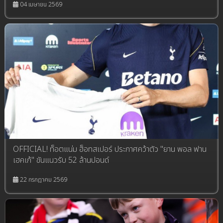
04 เมษายน 2569
OFFICIAL! ท็อตแน่ม ฮ็อทสเปอร์ ประกาศคว้าตัว "ยาน พอล ฟาน
เฮคเก้" ขันแนวรับ 52 ล้านปอนด์
22 กรกฎาคม 2569