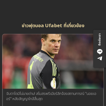
ข่าวฟุตบอล Ufabet ที่เกี่ยวข้อง
ติดต่อเรา
จับตาโดมิโน่นายด่าน! สโมสรพรีเมียร์ลีกจ้องสถานการณ์ "นอยเอ
อร์" หลังสัญญาใกล้สิ้นสุด