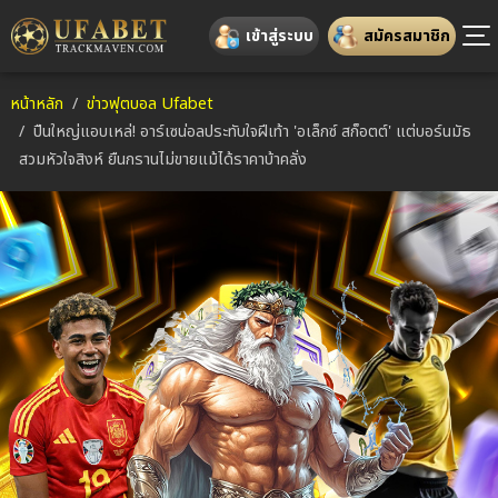
เข้าสู่ระบบ
สมัครสมาชิก
หน้าหลัก
ข่าวฟุตบอล Ufabet
ปืนใหญ่แอบเหล่! อาร์เซน่อลประทับใจฝีเท้า 'อเล็กซ์ สก็อตต์' แต่บอร์นมัธ
สวมหัวใจสิงห์ ยืนกรานไม่ขายแม้ได้ราคาบ้าคลั่ง