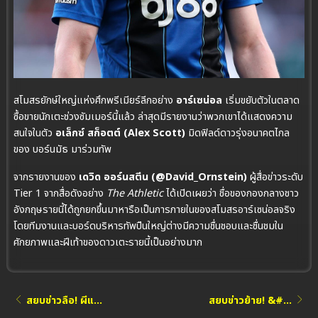
สโมสรยักษ์ใหญ่แห่งศึกพรีเมียร์ลีกอย่าง
อาร์เซน่อล
เริ่มขยับตัวในตลาด
ซื้อขายนักเตะช่วงซัมเมอร์นี้แล้ว ล่าสุดมีรายงานว่าพวกเขาได้แสดงความ
สนใจในตัว
อเล็กซ์ สก็อตต์ (Alex Scott)
มิดฟิลด์ดาวรุ่งอนาคตไกล
ของ บอร์นมัธ มาร่วมทัพ
จากรายงานของ
เดวิด ออร์นสตีน (@David_Ornstein)
ผู้สื่อข่าวระดับ
Tier 1 จากสื่อดังอย่าง
The Athletic
ได้เปิดเผยว่า ชื่อของกองกลางชาว
อังกฤษรายนี้ได้ถูกยกขึ้นมาหารือเป็นการภายในของสโมสรอาร์เซน่อลจริง
โดยทีมงานและบอร์ดบริหารทัพปืนใหญ่ต่างมีความชื่นชอบและชื่นชมใน
ศักยภาพและฝีเท้าของดาวเตะรายนี้เป็นอย่างมาก
สยบข่าวลือ! ผีแ...
สยบข่าวย้าย! &#...