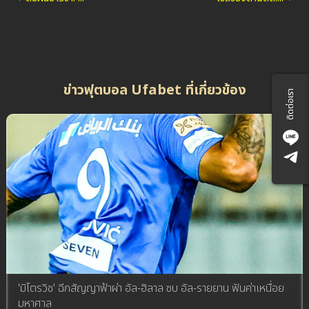
ข่าวฟุตบอล Ufabet ที่เกี่ยวข้อง
ติดต่อเรา
'มิโตรวิช' ฉีกสัญญาฟ้าผ่า อัล-ฮิลาล ซบ อัล-รายยาน ฟันค่าเหนื่อย
มหาศาล