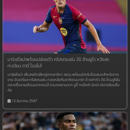
บาร์เซโลน่าพร้อมปล่อยตัว คริสเตนเซ่น 30 ล้านยูโร หวังลง
ทะเบียน ดานี่ โอลโม่!
บาร์เซโลน่า สโมสรยักษ์ใหญ่จากลาลีกา สเปน พร้อมเปิดรับข้อเสนอสำหรับการ
ขาย อันเดรียส คริสเตนเซ่น กองหลังทีมชาติเดนมาร์ก ด้วยค่าตัว 30 ล้านยูโรใน
ตลาดซื้อขายเดือนมกราคมนี้ ตามรายงานจาก รูดี้ กาเล็ตติ นักข่าวอิตาเลียนชื่อ
ดัง
13 ธันวาคม 2567