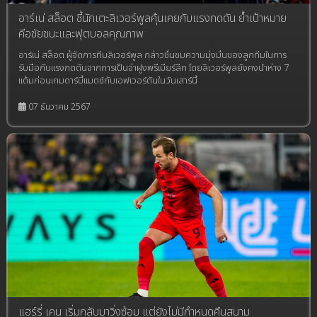
อาร์เน่ สล็อต ชี้นักเตะลิเวอร์พูลคุ้นเคยกับแรงกดดัน ย้ำเป้าหมาย
คือชัยชนะและฟุตบอลคุณภาพ
อาร์เน่ สล็อต ผู้จัดการทีมลิเวอร์พูล กล่าวชื่นชมความมุ่งมั่นของลูกทีมในการ
รับมือกับแรงกดดันจากการเป็นจ่าฝูงพรีเมียร์ลีก โดยลิเวอร์พูลยังคงนำห่าง 7
แต้มก่อนเกมดาร์บี้แมตช์กับเอฟเวอร์ตันในวันเสาร์นี้
07 ธันวาคม 2567
แฮร์รี่ เคน เริ่มกลับมาวิ่งซ้อม แต่ยังไม่มีกำหนดคืนสนาม