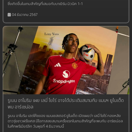
ซึ่งเกิดขึ้นในเกมสำคัญที่เสมอกับบาเยิร์น มิวนิค 1-1
04 ธันวาคม 2567
รูเบน อาโมริม เผย เลนี่ โยโร่ อาจได้ประเดิมสนามกับ แมนฯ ยูไนเต็ด
พบ อาร์เซน่อล
รูเบน อาโมริม เฮดโค้ชของ แมนเชสเตอร์ ยูไนเต็ด เปิดเผยว่า เลนี่ โยโร่ กองหลัง
ดาวรุ่งชาวฝรั่งเศส มีโอกาสลงสนามครั้งแรกในเกมสำคัญที่จะพบกับ อาร์เซน่อล
ในศึกพรีเมียร์ลีก วันพุธที่ 4 ธันวาคมนี้