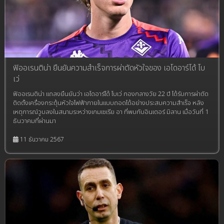
ฟิออเรนติน่า ยืนยันความสำเร็จการผ่าตัดหัวใจของ เอโดอาร์โด้ โบ
เว่
ฟิออเรนติน่า แถลงยืนยันว่า เอโดอาร์โด้ โบเว่ กองกลางวัย 22 ปี ได้รับการผ่าตัด
ติดตั้งเครื่องกระตุ้นหัวใจไฟฟ้าภายในแบบถอดได้อย่างประสบความสำเร็จ หลัง
เหตุการณ์วูบลงในสนามระหว่างเกมเซเรีย อา ที่พบกับอินเตอร์ มิลาน เมื่อวันที่ 1
ธันวาคมที่ผ่านมา
11 ธันวาคม 2567