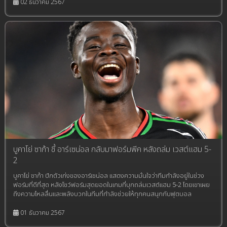
02 ธันวาคม 2567
บูคาโย่ ซาก้า ชี้ อาร์เซน่อล กลับมาฟอร์มพีค หลังถล่ม เวสต์แฮม 5-
2
บูคาโย่ ซาก้า ปีกตัวเก่งของอาร์เซน่อล แสดงความมั่นใจว่าทีมกำลังอยู่ในช่วง
ฟอร์มที่ดีที่สุด หลังโชว์ฟอร์มสุดยอดในเกมที่บุกถล่มเวสต์แฮม 5-2 โดยเขาเผย
ถึงความไหลลื่นและพลังบวกในทีมที่กำลังช่วยให้ทุกคนสนุกกับฟุตบอล
01 ธันวาคม 2567