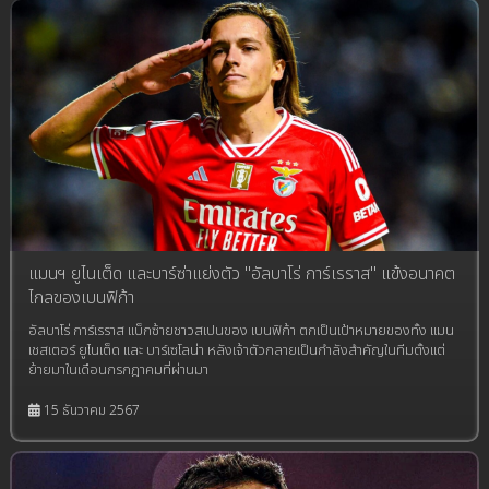
แมนฯ ยูไนเต็ด และบาร์ซ่าแย่งตัว "อัลบาโร่ การ์เรราส" แข้งอนาคต
ไกลของเบนฟิก้า
อัลบาโร่ การ์เรราส แบ็กซ้ายชาวสเปนของ เบนฟิก้า ตกเป็นเป้าหมายของทั้ง แมน
เชสเตอร์ ยูไนเต็ด และ บาร์เซโลน่า หลังเจ้าตัวกลายเป็นกำลังสำคัญในทีมตั้งแต่
ย้ายมาในเดือนกรกฎาคมที่ผ่านมา
15 ธันวาคม 2567