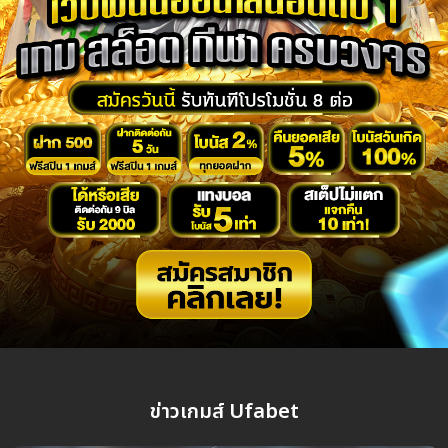
ข่าวเกมส์ Ufabet